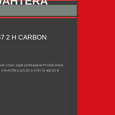
B7 2 H CARBON
n: 3 hari, sejak pembayaran Produk Detail
 316 ASTM A.325 JIS G 3101 SS 400 JIS B