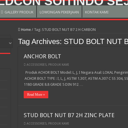
GALLERY PRODUK
LOWONGAN PEKERJAAN
KONTAK KAMI
Home
/
Tag:
STUD BOLT NUT B7 2 H CARBON
Tag Archives:
STUD BOLT NUT 
ANCHOR BOLT
ACCESSORIES
,
PRODUK KAMI
Produk ACHOR BOLT Model: L, J, I Negara Asal: LOKAL Pengirima
ACHOR BOLT TYPE : I, L, J, ASTM 1.307, ASTM A.307 C SS 304, SS
1180 GRADE 8.8 GRADE 5 DIN 912 …
Read More »
STUD BOLT NUT B7 2H ZINC PLATE
ACCESSORIES
,
PRODUK KAMI