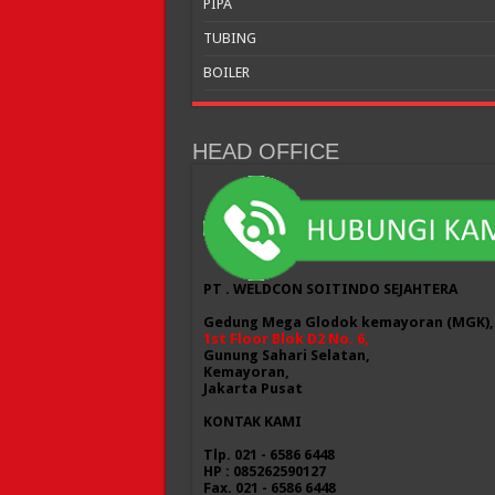
PIPA
TUBING
BOILER
HEAD OFFICE
PT . WELDCON SOITINDO SEJAHTERA
Gedung Mega Glodok kemayoran (MGK),
1st Floor Blok D2 No. 6,
Gunung Sahari Selatan,
Kemayoran,
Jakarta Pusat
KONTAK KAMI
Tlp. 021 - 6586 6448
HP : 085262590127
Fax. 021 - 6586 6448