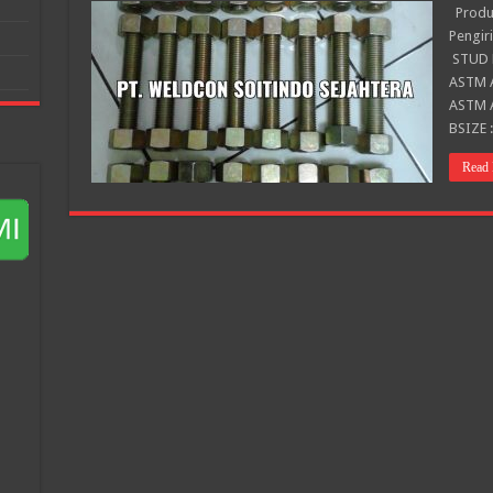
Produk
Pengir
STUD B
ASTM A
ASTM A
BSIZE 
Read 