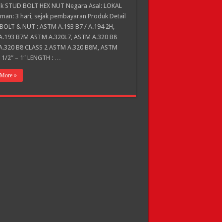
 STUD BOLT HEX NUT Negara Asal: LOKAL
iman: 3 hari, sejak pembayaran Produk Detail
OLT & NUT : ASTM A.193 B7 / A.194 2H,
.193 B7M ASTM A.320L7, ASTM A.320 B8
.320 B8 CLASS 2 ASTM A.320 B8M, ASTM
: 1/2″ – 1″ LENGTH : …
More »