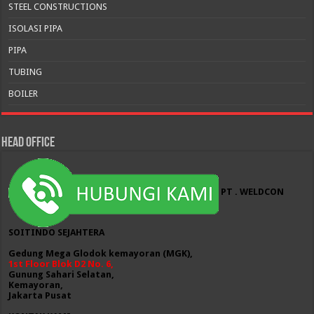
STEEL CONSTRUCTIONS
ISOLASI PIPA
PIPA
TUBING
BOILER
HEAD OFFICE
PT . WELDCON
SOITINDO SEJAHTERA
Gedung Mega Glodok kemayoran (MGK),
1st Floor Blok D2 No. 6,
Gunung Sahari Selatan,
Kemayoran,
Jakarta Pusat