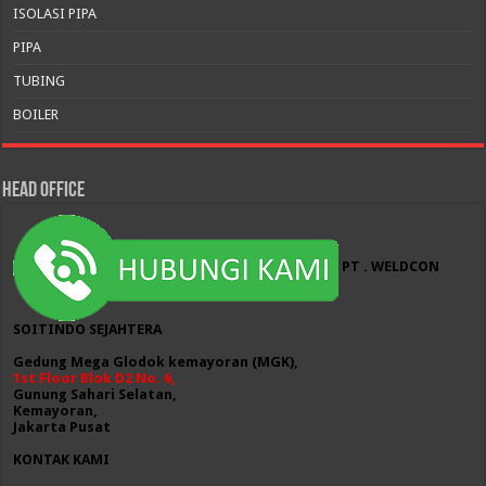
ISOLASI PIPA
PIPA
TUBING
BOILER
HEAD OFFICE
PT . WELDCON
SOITINDO SEJAHTERA
Gedung Mega Glodok kemayoran (MGK),
1st Floor Blok D2 No. 6,
Gunung Sahari Selatan,
Kemayoran,
Jakarta Pusat
KONTAK KAMI