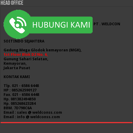
HEAD OFFICE
PT . WELDCON
SOITINDO SEJAHTERA
Gedung Mega Glodok kemayoran (MGK),
1st Floor Blok D2 No. 6,
Gunung Sahari Selatan,
Kemayoran,
Jakarta Pusat
KONTAK KAMI
Tlp. 021 - 6586 6448
HP : 085262590127
Fax. 021 - 6586 6448
Hp. 081382494850
Hp. 085268623284
BBM. 7D798C6A
Email : sales @ weldconss.com
Email : info @ weldconss.com